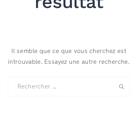
résultat
Il semble que ce que vous cherchez est
introuvable. Essayez une autre recherche.
Recherche
pour
:
RECH