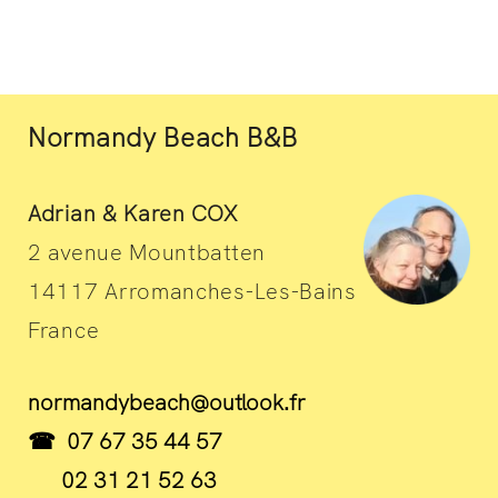
Normandy Beach B&B
Adrian & Karen COX
2 avenue Mountbatten
14117 Arromanches-Les-Bains
France
normandybeach@outlook.fr
☎ 07 67 35 44 57
02 31 21 52 63