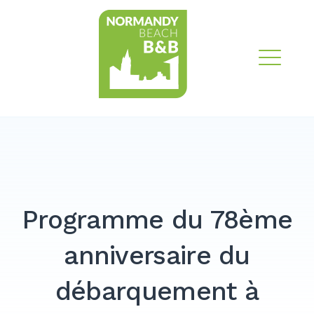
Skip
Chambres d'hôtes en
to
Normandie – Plages
content
du débarquement
M
Programme du 78ème
anniversaire du
débarquement à